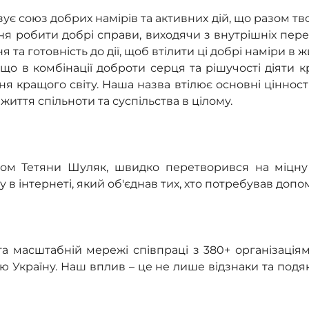
 союз добрих намірів та активних дій, що разом твор
ня робити добрі справи, виходячи з внутрішніх переко
 та готовність до дії, щоб втілити ці добрі наміри в ж
о в комбінації доброти серця та рішучості діяти к
 кращого світу. Наша назва втілює основні цінності
життя спільноти та суспільства в цілому.
вом Тетяни Шуляк, швидко перетворився на міцну 
в інтернеті, який об'єднав тих, хто потребував допомог
а масштабній мережі співпраці з 380+ організація
 Україну. Наш вплив – це не лише відзнаки та подяк