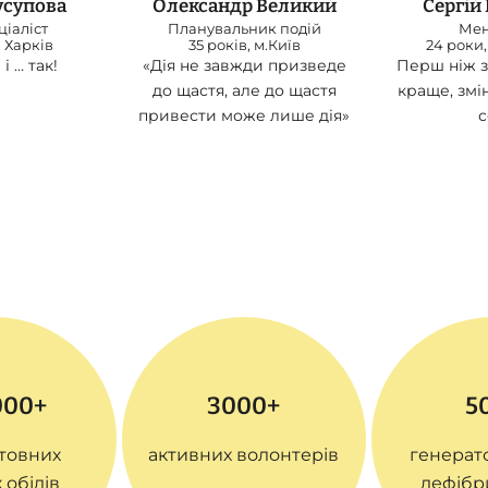
усупова
Олександр Великий
Сергій
іаліст
Планувальник подій
Ме
. Харків
35 років, м.Київ
24 роки,
і … так!
«Дія не завжди призведе
Перш ніж з
до щастя, але до щастя
краще, змі
привести може лише дія»
с
000+
3000+
5
товних
активних волонтерів
генерато
 обідів
дефібр