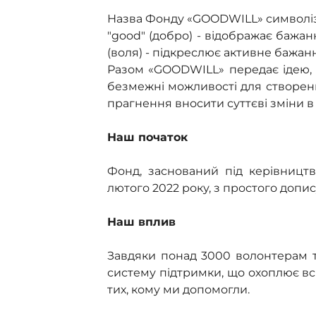
Назва Фонду «GOODWILL» символізує
"good" (добро) - відображає бажан
(воля) - підкреслює активне бажання
Разом «GOODWILL» передає ідею, щ
безмежні можливості для створення
прагнення вносити суттєві зміни в 
Наш початок
Фонд, заснований під керівницт
лютого 2022 року, з простого допису 
Наш вплив
Завдяки понад 3000 волонтерам т
систему підтримки, що охоплює всю
тих, кому ми допомогли.