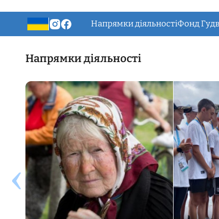
Напрямки діяльності
Фонд Гудв
Напрямки діяльності