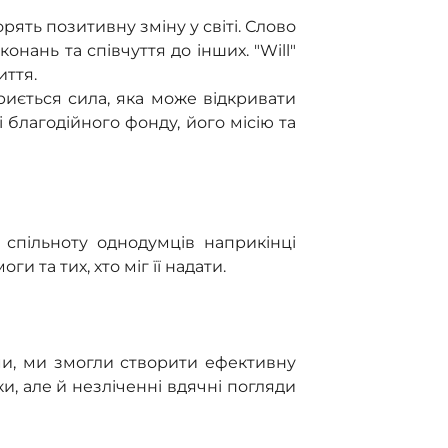
ять позитивну зміну у світі. Слово
нань та співчуття до інших. "Will"
иття.
риється сила, яка може відкривати
 благодійного фонду, його місію та
спільноту однодумців наприкінці
и та тих, хто міг її надати.
ми, ми змогли створити ефективну
и, але й незліченні вдячні погляди