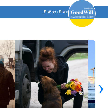
Добро+Дія =