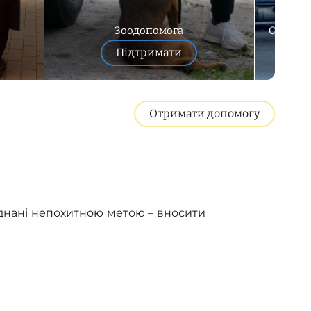
Зоодопомога
Об'єкти
Підтримати
Отримати допомогу
єднані непохитною метою – вносити