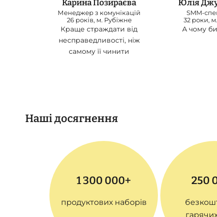
Карина Позираєва
Юлія Дж
Менеджер з комунікацій
SMM-спец
26 років, м. Рубіжне
32 роки, м
Краще страждати від
А чому би 
несправедливості, ніж
самому її чинити
Наші досягнення
1 300 000+
250 
продуктових наборів
безкош
гарячих