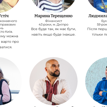
стіч
Марина Терещенко
Людмила
иконавчого
Фінансист
Бух
 правових
43 роки, м. Дніпро
59 рок
нь
Все буде так, як має бути,
Після перш
сто Київ.
навіть якщо буде інакше.
тільки п
ему можна
 варто про
ватися.