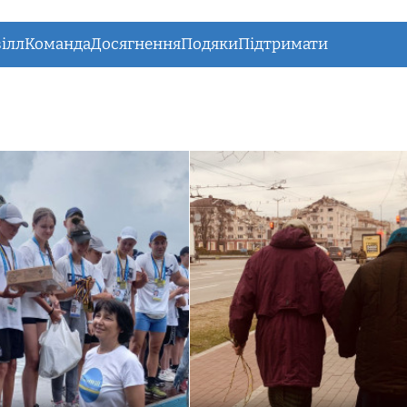
ілл
Команда
Досягнення
Подяки
Підтримати