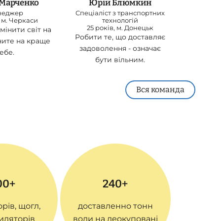
 Марченко
Юрій Блюмкин
неджер
Спеціаліст з транспортних
 м. Черкаси
технологій
25 років, м. Донецьк
мінити світ на
Робити те, що доставляє
ните на краще
задоволення - означає
ебе.
бути вільним.
Вся команда
00+
240+
рів, щогл,
доставленно тонн
иляторів
води на деокуповані