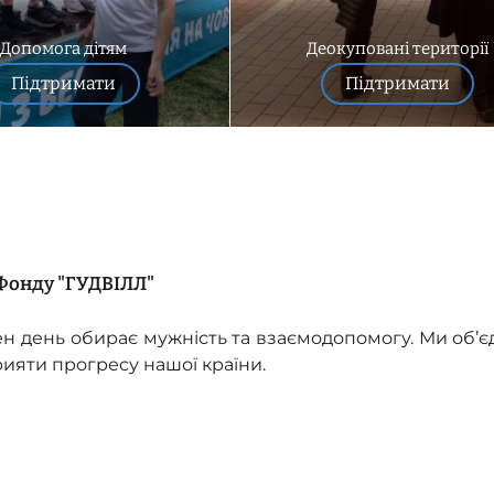
Допомога дітям
Деокуповані території
Підтримати
Підтримати
 Фонду "ГУДВІЛЛ"
жен день обирає мужність та взаємодопомогу. Ми об’
рияти прогресу нашої країни.