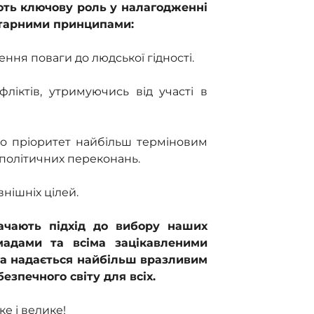
ають ключову роль у налагодженні
ітарними принципами:
ення поваги до людської гідності.
ліктів, утримуючись від участі в
о пріоритет найбільш терміновим
о політичних переконань.
нішніх цілей.
начають підхід до вибору наших
омадами та всіма зацікавленими
га надається найбільш вразливим
зпечного світу для всіх.
е і велике!