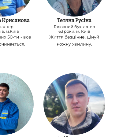
 Крисанова
Тетяна Русіна
галтер
Головний бухгалтер
ів, м.Київ
63 роки, м. Київ
их 50-ти - все
Життя безцінне, цінуй
очинається.
кожну хвилину.