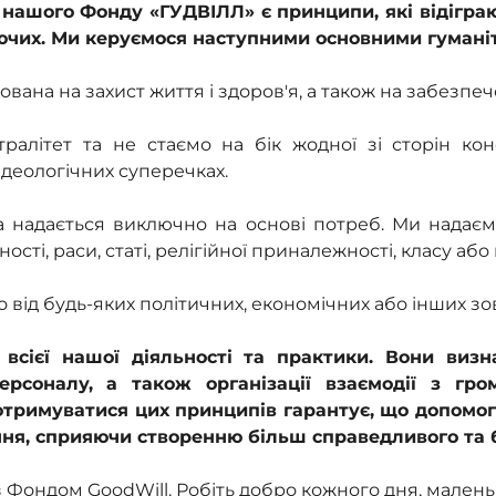
 нашого Фонду «ГУДВІЛЛ» є принципи, які відігр
уючих. Ми керуємося наступними основними гуман
вана на захист життя і здоров'я, а також на забезпеч
алітет та не стаємо на бік жодної зі сторін конф
 ідеологічних суперечках.
надається виключно на основі потреб. Ми надаєм
сті, раси, статі, релігійної приналежності, класу аб
від будь-яких політичних, економічних або інших зов
всієї нашої діяльності та практики. Вони виз
 персоналу, а також організації взаємодії з гр
отримуватися цих принципів гарантує, що допомо
я, сприяючи створенню більш справедливого та бе
Фондом GoodWill. Робіть добро кожного дня, маленьк