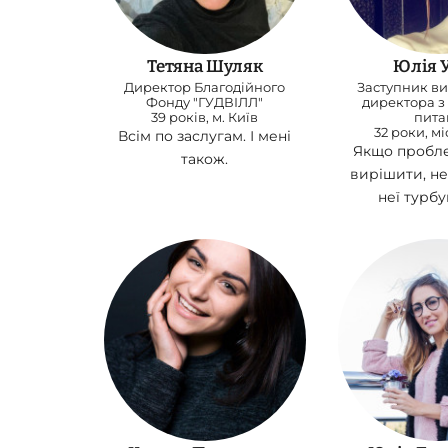
Тетяна Шуляк
Юлія У
Директор Благодійного
Заступник в
Фонду "ГУДВІЛЛ"
директора з
39 років, м. Київ
пита
32 роки, мі
Всім по заслугам. І мені
Якщо пробл
також.
вирішити, не
неї турбу