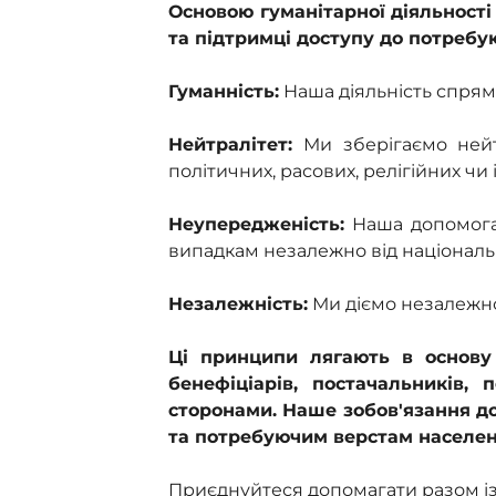
Основою гуманітарної діяльності
та підтримці доступу до потреб
Гуманність:
Наша діяльність спрямо
Нейтралітет:
Ми зберігаємо нейтр
політичних, расових, релігійних чи
Неупередженість:
Наша допомога 
випадкам незалежно від національно
Незалежність:
Ми діємо незалежно 
Ці принципи лягають в основу 
бенефіціарів, постачальників,
сторонами. Наше зобов'язання д
та потребуючим верстам населенн
Приєднуйтеся допомагати разом із 